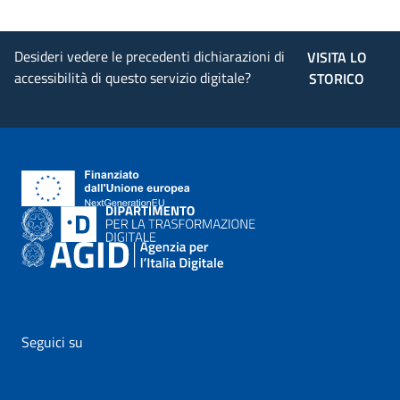
Desideri vedere le precedenti dichiarazioni di
VISITA LO
accessibilità di questo servizio digitale?
STORICO
Seguici su
vai al profilo Facebook di AgID - il link si apre in nuova pagina
vai al profilo Twitter di AgID - il link si apre in nuova p
vai al profilo YouTube di AgID - il link si apre i
vai al profilo LinkedIn di AgID - il link 
vai al profilo Medium di AgID - i
vai al profilo Instagram 