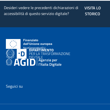
Desideri vedere le precedenti dichiarazioni di
VISITA LO
accessibilità di questo servizio digitale?
STORICO
Seguici su
vai al profilo Facebook di AgID - il link si apre in nuova pagina
vai al profilo Twitter di AgID - il link si apre in nuova p
vai al profilo YouTube di AgID - il link si apre i
vai al profilo LinkedIn di AgID - il link 
vai al profilo Medium di AgID - i
vai al profilo Instagram 