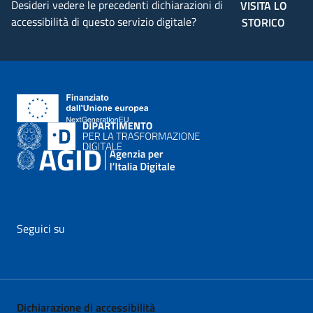
Desideri vedere le precedenti dichiarazioni di
VISITA LO
accessibilità di questo servizio digitale?
STORICO
Seguici su
vai al profilo Facebook di AgID - il link si apre in nuova pagina
vai al profilo Twitter di AgID - il link si apre in nuova p
vai al profilo YouTube di AgID - il link si apre i
vai al profilo LinkedIn di AgID - il link 
vai al profilo Medium di AgID - i
vai al profilo Instagram 
Dichiarazione di accessibilità