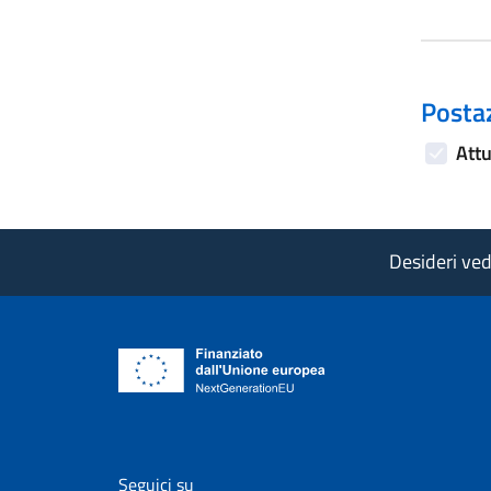
Postaz
Attu
Desideri vede
vai al profilo Facebook di AgID - il l
vai al profilo Twitter di AgID 
vai al profilo YouTube
vai al profilo
vai al
Seguici su