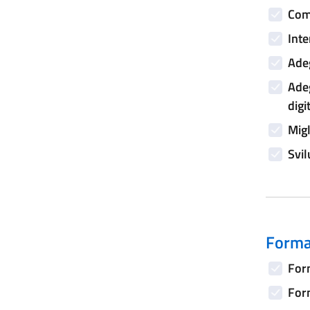
Comp
Inte
Adeg
Adeg
digi
Migl
Svil
Forma
Form
Form