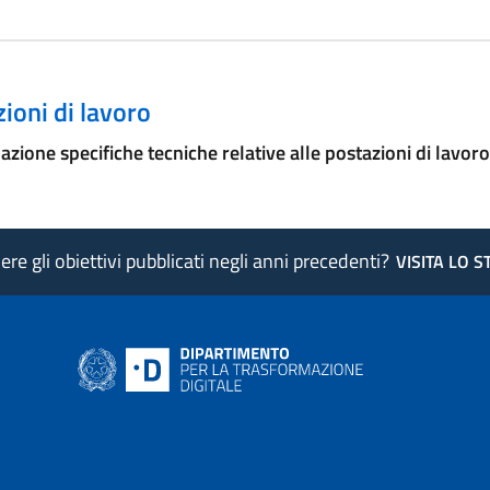
ioni di lavoro
azione specifiche tecniche relative alle postazioni di lavoro
re gli obiettivi pubblicati negli anni precedenti?
VISITA LO 
ink si apre in nuova pagina
- il link si apre in nuova pagina
 di AgID - il link si apre in nuova pagina
 LinkedIn di AgID - il link si apre in nuova pagina
 profilo Medium di AgID - il link si apre in nuova pagina
vai al profilo Instagram di AgID - il link si apre in nuova pagina