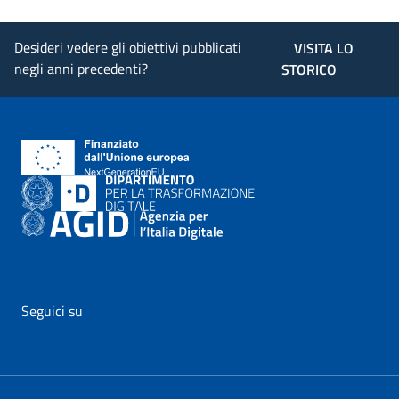
Desideri vedere gli obiettivi pubblicati
VISITA LO
negli anni precedenti?
STORICO
Seguici su
vai al profilo Facebook di AgID - il link si apre in nuova pagina
vai al profilo Twitter di AgID - il link si apre in nuova p
vai al profilo YouTube di AgID - il link si apre i
vai al profilo LinkedIn di AgID - il link 
vai al profilo Medium di AgID - i
vai al profilo Instagram 