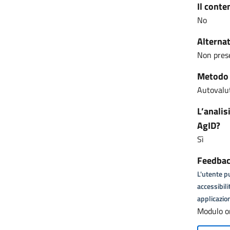
Il conte
No
Alternat
Non pres
Metodo u
Autovalut
L’analis
AgID?
Sì
Feedback
L'utente pu
accessibili
applicazion
Modulo o