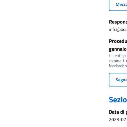
Mecca
Responsa
info@odc
Procedur
gennaio 
L’utente può
comma 1-qu
feedback no
Segnal
Sezio
Data di 
2023-07