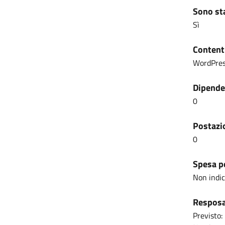
Sono sta
Sì
Content
WordPre
Dipenden
0
Postazio
0
Spesa pe
Non indi
Resposab
Previsto: