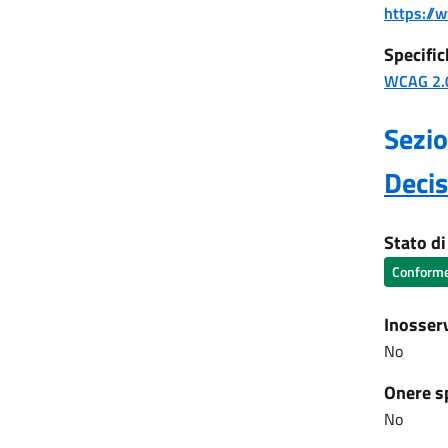
https://
Specific
WCAG 2.
Sezio
Deci
Stato d
Conform
Inosser
No
Onere s
No