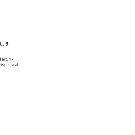
L. 9
l’art. 17
isposta al