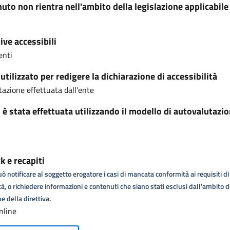
nuto non rientra nell'ambito della legislazione applicabile
ive accessibili
enti
tilizzato per redigere la dichiarazione di accessibilità
azione effettuata dall'ente
i è stata effettuata utilizzando il modello di autovalutazi
 e recapiti
ò notificare al soggetto erogatore i casi di mancata conformità ai requisiti di
tà, o richiedere informazioni e contenuti che siano stati esclusi dall'ambito d
e della direttiva.
nline