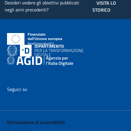
Desideri vedere gli obiettivi pubblicati
VISITA LO
negli anni precedenti?
STORICO
Seguici su
vai al profilo Facebook di AgID - il link si apre in nuova pagina
vai al profilo Twitter di AgID - il link si apre in nuova p
vai al profilo YouTube di AgID - il link si apre i
vai al profilo LinkedIn di AgID - il link 
vai al profilo Medium di AgID - i
vai al profilo Instagram 
Dichiarazione di accessibilità