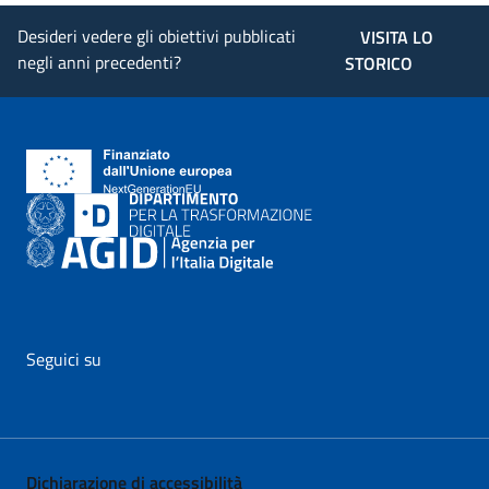
Desideri vedere gli obiettivi pubblicati
VISITA LO
negli anni precedenti?
STORICO
Seguici su
vai al profilo Facebook di AgID - il link si apre in nuova pagina
vai al profilo Twitter di AgID - il link si apre in nuova p
vai al profilo YouTube di AgID - il link si apre i
vai al profilo LinkedIn di AgID - il link 
vai al profilo Medium di AgID - i
vai al profilo Instagram 
Dichiarazione di accessibilità