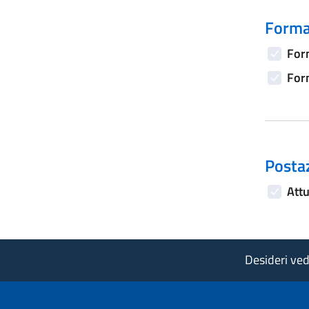
Forma
Form
Form
Postaz
Attu
Desideri vede