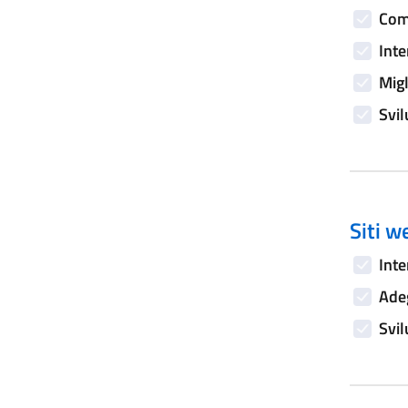
Comp
Inte
Migl
Svil
Siti w
Inte
Adeg
Svil