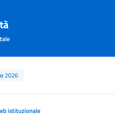
ità
tale
no
2026
eb istituzionale