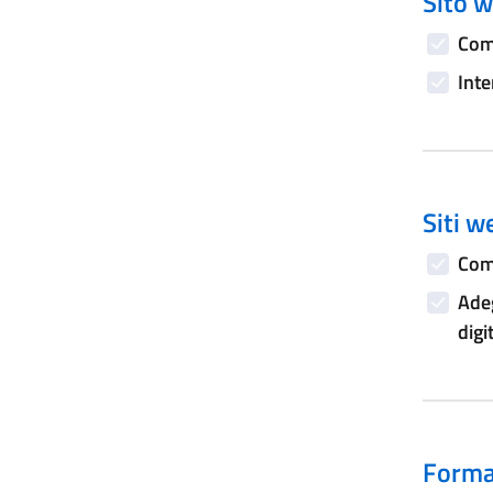
Sito w
Comp
Inte
Siti w
Comp
Adeg
digi
Forma