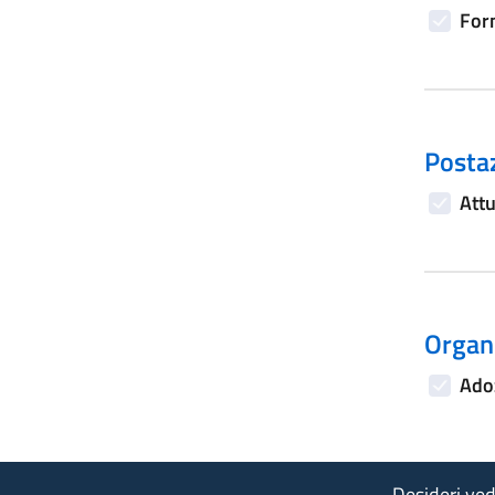
Form
Postaz
Attu
Organi
Adoz
Desideri vede