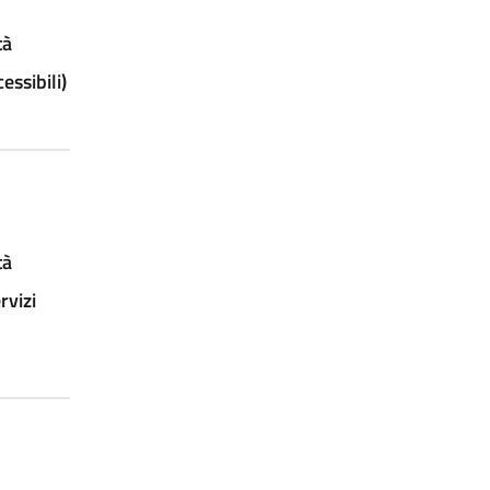
tà
ssibili)
tà
rvizi