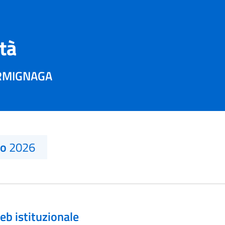
ità
ERMIGNAGA
no
2026
eb istituzionale