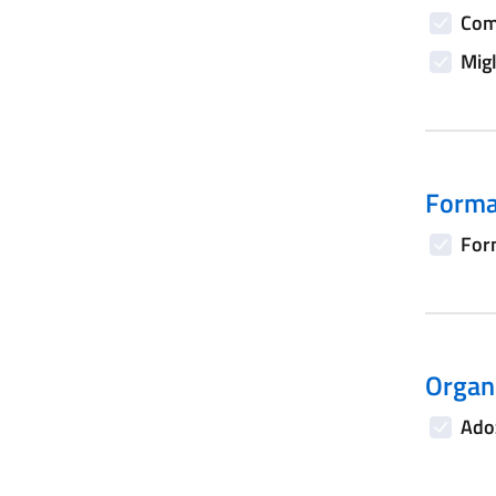
Comp
Migl
Forma
Form
Organi
Adoz