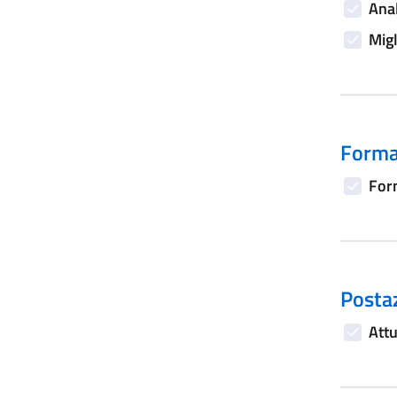
Anal
Migl
Forma
Form
Postaz
Attu