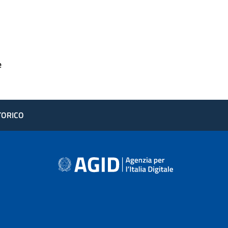
e
STORICO