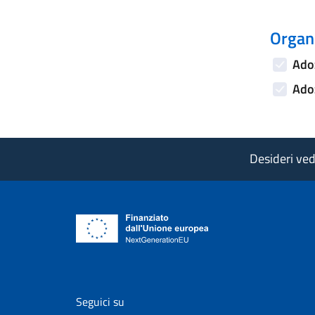
Organi
Adoz
Adoz
Desideri vede
vai al profilo Facebook di AgID - il l
vai al profilo Twitter di AgID 
vai al profilo YouTube
vai al profilo
vai al
Seguici su