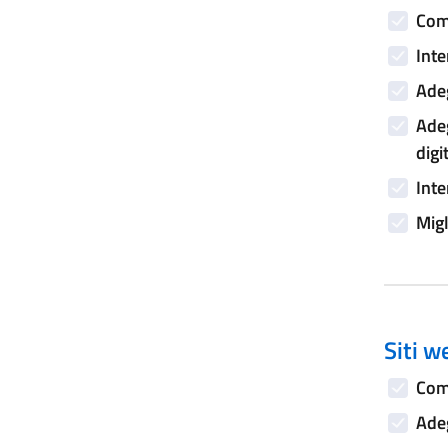
Comp
Inte
Adeg
Adeg
digi
Inte
Migl
Siti w
Comp
Adeg