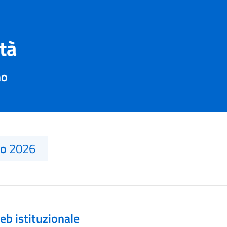
ità
mo
no
2026
eb istituzionale