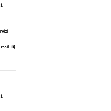
tà
rvizi
ssibili)
tà