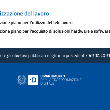
zzazione del lavoro
ione piano per l’utilizzo del telelavoro
ione piano per l'acquisto di soluzioni hardware e softwar
re gli obiettivi pubblicati negli anni precedenti?
VISITA LO 
ink si apre in nuova pagina
- il link si apre in nuova pagina
 di AgID - il link si apre in nuova pagina
 LinkedIn di AgID - il link si apre in nuova pagina
 profilo Medium di AgID - il link si apre in nuova pagina
vai al profilo Instagram di AgID - il link si apre in nuova pagina