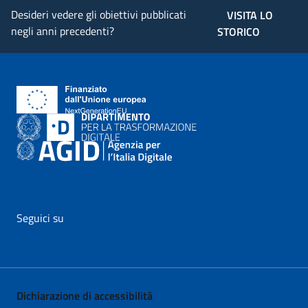
Desideri vedere gli obiettivi pubblicati
VISITA LO
negli anni precedenti?
STORICO
Seguici su
vai al profilo Facebook di AgID - il link si apre in nuova pagina
vai al profilo Twitter di AgID - il link si apre in nuova p
vai al profilo YouTube di AgID - il link si apre i
vai al profilo LinkedIn di AgID - il link 
vai al profilo Medium di AgID - i
vai al profilo Instagram 
Dichiarazione di accessibilità