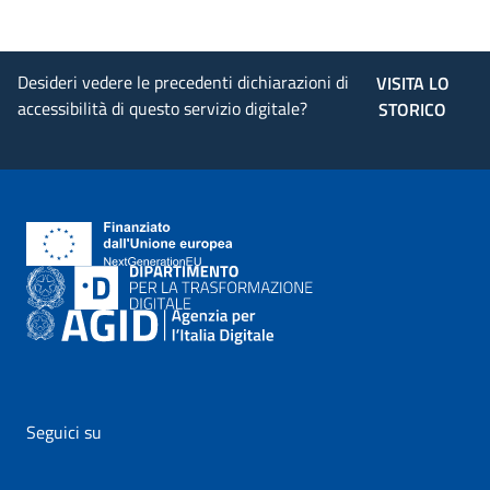
Desideri vedere le precedenti dichiarazioni di
VISITA LO
accessibilità di questo servizio digitale?
STORICO
Seguici su
vai al profilo Facebook di AgID - il link si apre in nuova pagina
vai al profilo Twitter di AgID - il link si apre in nuova p
vai al profilo YouTube di AgID - il link si apre i
vai al profilo LinkedIn di AgID - il link 
vai al profilo Medium di AgID - i
vai al profilo Instagram 