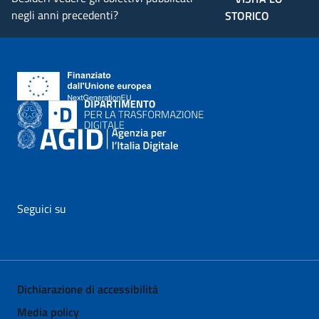
negli anni precedenti?
STORICO
Seguici su
vai al profilo Facebook di AgID - il link si apre in nuova pagina
vai al profilo Twitter di AgID - il link si apre in nuova p
vai al profilo YouTube di AgID - il link si apre i
vai al profilo LinkedIn di AgID - il link 
vai al profilo Medium di AgID - i
vai al profilo Instagram 
Dichiarazione di accessibilità
Media policy