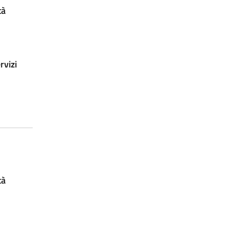
tà
rvizi
tà