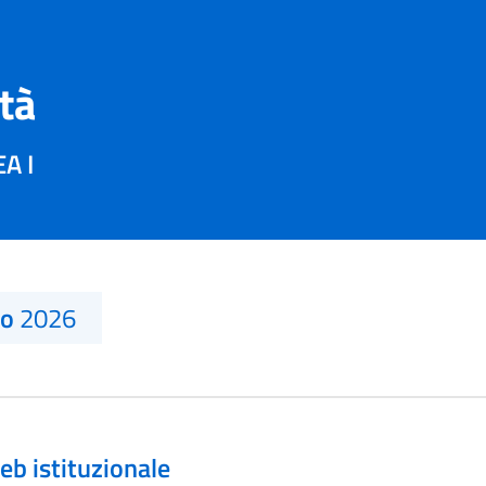
ità
A I
no
2026
eb istituzionale