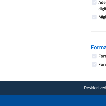
Adeg
digi
Migl
Forma
Form
Form
Desideri vede