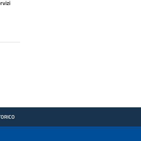
rvizi
STORICO