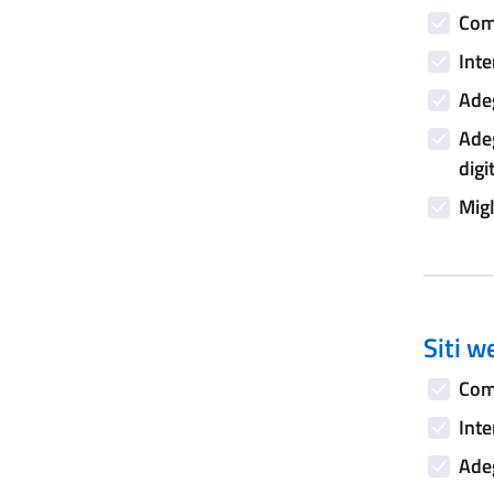
Comp
Inte
Adeg
Adeg
digi
Migl
Siti w
Comp
Inte
Adeg