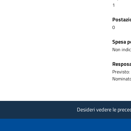
1
Postazio
0
Spesa pe
Non indi
Resposab
Previsto:
Nominato
Desideri vedere le precede