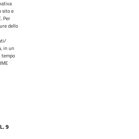
nativa
 sito e
. Per
pure dello
ti/
, in un
il tempo
ORME
L. 9