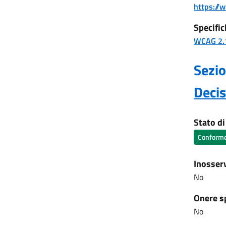
https://w
Specific
WCAG 2.
Sezio
Deci
Stato d
Conform
Inosser
No
Onere s
No