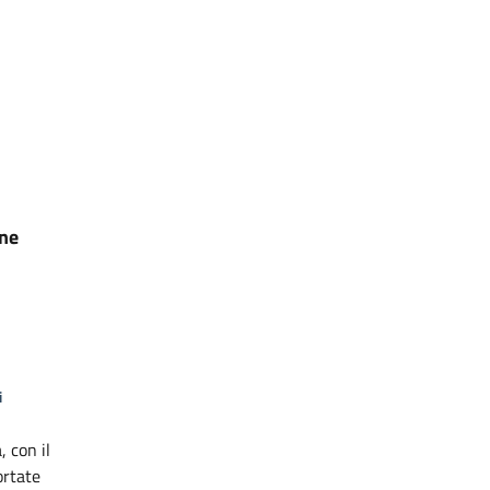
one
i
, con il
ortate