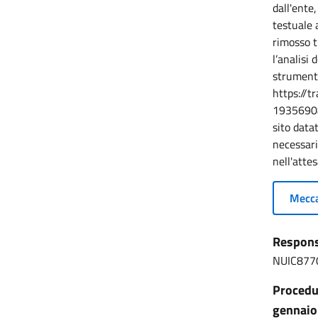
dall'ente
testuale a
rimosso t
l’analisi 
strumento
https://t
19356908
sito data
necessar
nell'attes
Mecca
Responsa
NUIC877
Procedur
gennaio 