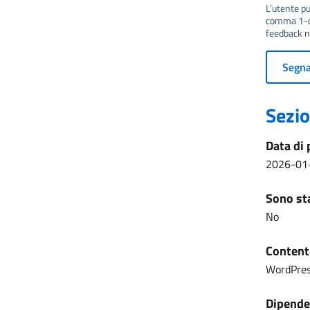
L’utente può
comma 1-qu
feedback no
Segnal
Sezio
Data di 
2026-01
Sono sta
No
Content
WordPre
Dipenden