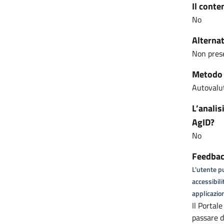
Il conte
No
Alternat
Non pres
Metodo u
Autovalut
L’analis
AgID?
No
Feedback
L'utente pu
accessibili
applicazion
Il Portale
passare d