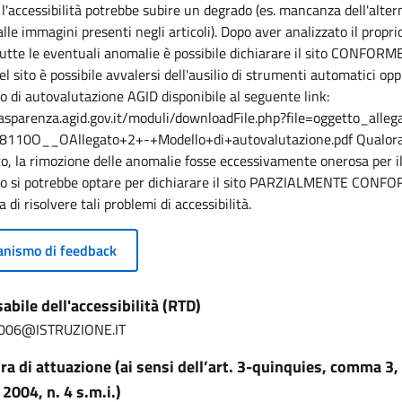
, l'accessibilità potrebbe subire un degrado (es. mancanza dell'alter
lle immagini presenti negli articoli). Dopo aver analizzato il proprio
utte le eventuali anomalie è possibile dichiarare il sito CONFORME
del sito è possibile avvalersi dell'ausilio di strumenti automatici op
 di autovalutazione AGID disponibile al seguente link:
rasparenza.agid.gov.it/moduli/downloadFile.php?file=oggetto_allega
110O__OAllegato+2+-+Modello+di+autovalutazione.pdf Qualora
to, la rimozione delle anomalie fosse eccessivamente onerosa per 
io si potrebbe optare per dichiarare il sito PARZIALMENTE CONF
a di risolvere tali problemi di accessibilità.
nismo di feedback
bile dell'accessibilità (RTD)
006@ISTRUZIONE.IT
a di attuazione (ai sensi dell’art. 3-quinquies, comma 3, 
2004, n. 4 s.m.i.)