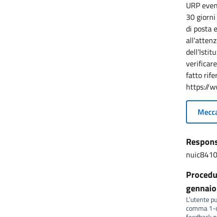
URP event
30 giorni
di posta e
all'atten
dell'Isti
verificare
fatto rif
https://w
Mecca
Responsa
nuic8410
Procedur
gennaio 
L’utente può
comma 1-qu
feedback no