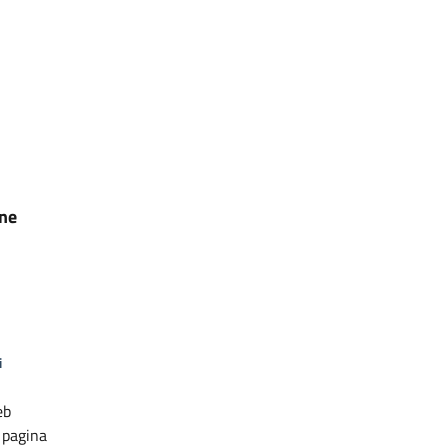
one
i
eb
a pagina