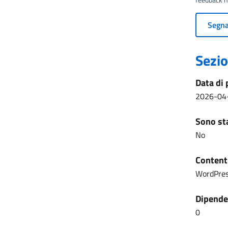
Segnal
Sezio
Data di 
2026-04
Sono sta
No
Content
WordPre
Dipenden
0