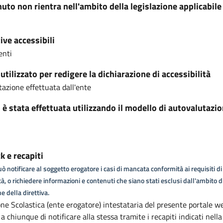
nuto non rientra nell'ambito della legislazione applicabile
ive accessibili
enti
tilizzato per redigere la dichiarazione di accessibilità
azione effettuata dall'ente
i è stata effettuata utilizzando il modello di autovalutazi
 e recapiti
ò notificare al soggetto erogatore i casi di mancata conformità ai requisiti di
tà, o richiedere informazioni e contenuti che siano stati esclusi dall'ambito d
e della direttiva.
ione Scolastica (ente erogatore) intestataria del presente portale w
a chiunque di notificare alla stessa tramite i recapiti indicati nell