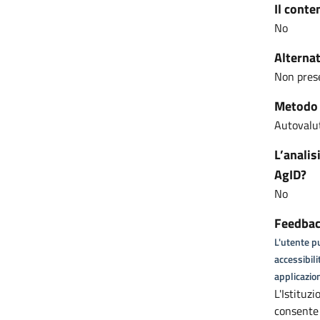
Il conte
No
Alternat
Non pres
Metodo u
Autovalut
L’analis
AgID?
No
Feedback
L'utente pu
accessibili
applicazion
L'Istituz
consente 