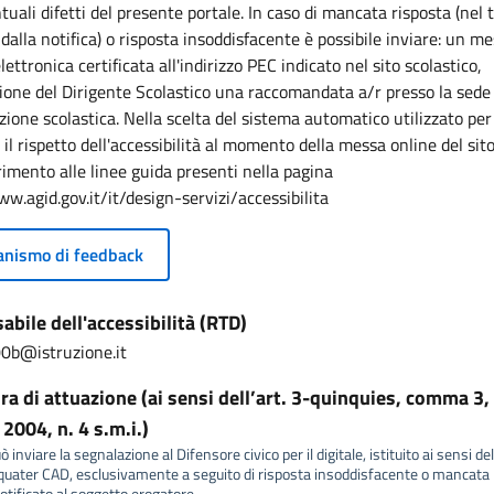
uali difetti del presente portale. In caso di mancata risposta (nel 
 dalla notifica) o risposta insoddisfacente è possibile inviare: un m
lettronica certificata all'indirizzo PEC indicato nel sito scolastico,
zione del Dirigente Scolastico una raccomandata a/r presso la sede
tuzione scolastica. Nella scelta del sistema automatico utilizzato per
 il rispetto dell'accessibilità al momento della messa online del sito
erimento alle linee guida presenti nella pagina
ww.agid.gov.it/it/design-servizi/accessibilita
nismo di feedback
bile dell'accessibilità (RTD)
0b@istruzione.it
a di attuazione (ai sensi dell’art. 3-quinquies, comma 3, 
2004, n. 4 s.m.i.)
 inviare la segnalazione al Difensore civico per il digitale, istituito ai sensi del
ater CAD, esclusivamente a seguito di risposta insoddisfacente o mancata r
tificato al soggetto erogatore.