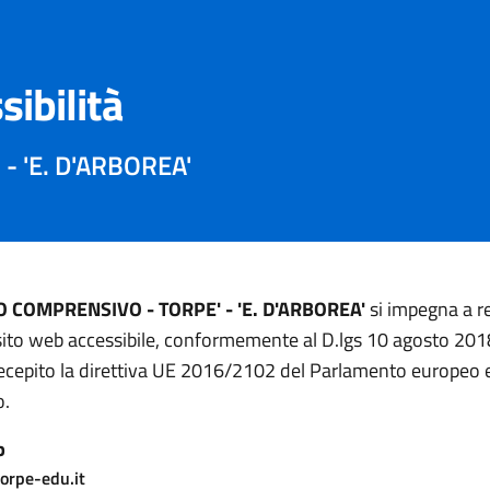
sibilità
- 'E. D'ARBOREA'
O COMPRENSIVO - TORPE' - 'E. D'ARBOREA'
si impegna a re
sito web accessibile, conformemente al D.lgs 10 agosto 201
ecepito la direttiva UE 2016/2102 del Parlamento europeo e
o.
b
orpe-edu.it