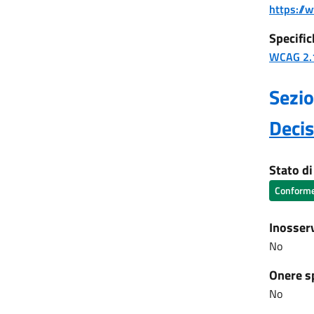
https://
Specific
WCAG 2.
Sezio
Deci
Stato d
Conform
Inosser
No
Onere s
No