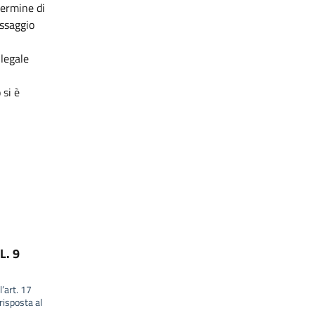
termine di
essaggio
 legale
 si è
L. 9
l’art. 17
isposta al