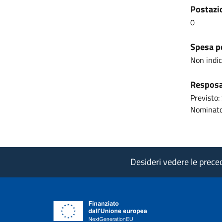
Postazio
0
Spesa pe
Non indi
Resposab
Previsto: 
Nominato
Desideri vedere le precede