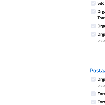
Sito
Orga
Tran
Orga
Orga
e s
Postaz
Orga
e s
Form
Form