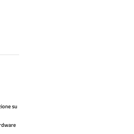
zione su
ardware