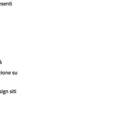
esenti
à
zione su
ign siti