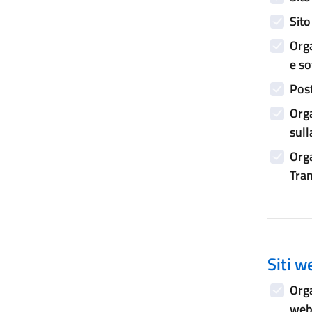
Sito
Orga
e s
Post
Orga
sull
Orga
Tran
Siti w
Orga
web 