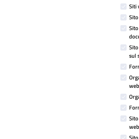
Siti
Sito
Sito
doc
Sito
sul 
Form
Orga
web 
Orga
Form
Sito
web
Sito