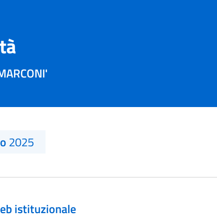
ità
 MARCONI'
no
2025
eb istituzionale