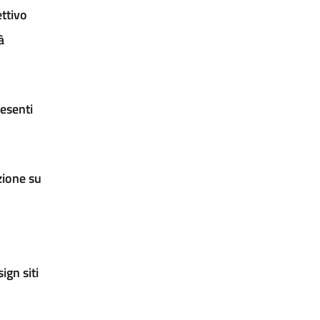
ettivo
à
esenti
zione su
ign siti