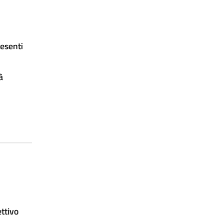
esenti
à
ettivo