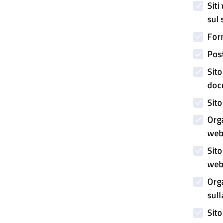
Siti
sul 
Form
Post
Sito
doc
Sito
Orga
web 
Sito
web
Orga
sull
Sito