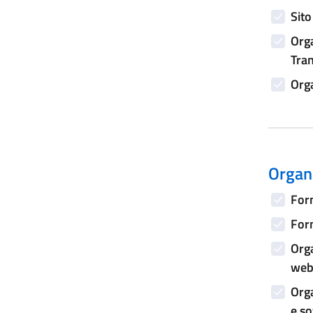
Sito
Orga
Tran
Orga
Organi
Form
Form
Orga
web 
Orga
e s