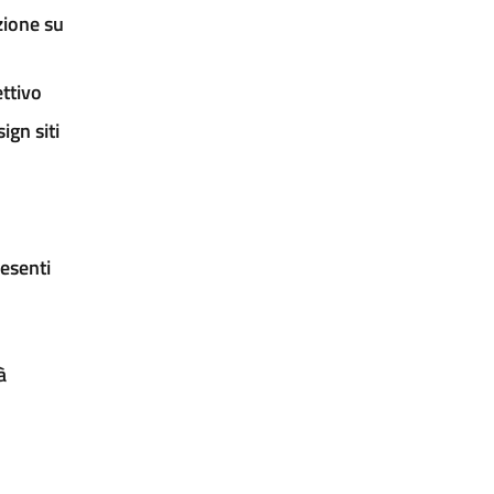
zione su
ettivo
ign siti
esenti
à