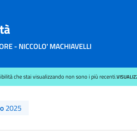
ità
RE - NICCOLO' MACHIAVELLI
sibilità che stai visualizzando non sono i più recenti.
VISUALIZ
no
2025