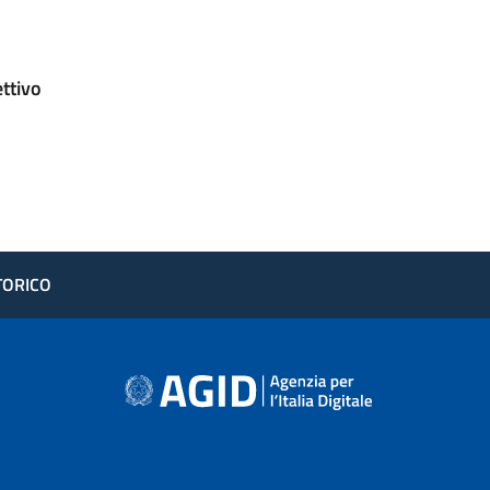
ettivo
STORICO