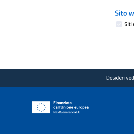
Sito w
Siti
Desideri vede