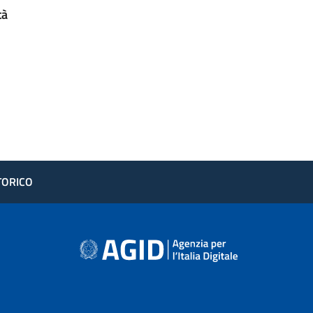
tà
STORICO