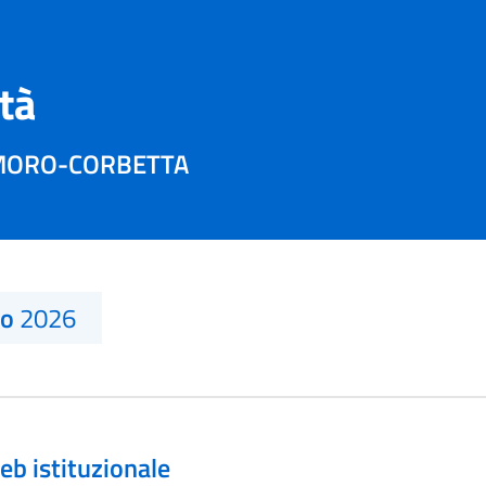
ità
 MORO-CORBETTA
no
2026
eb istituzionale