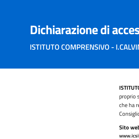
Dichiarazione di acces
ISTITUTO COMPRENSIVO - I.CALV
ISTITU
proprio 
che ha r
Consigli
Sito we
www.icsit