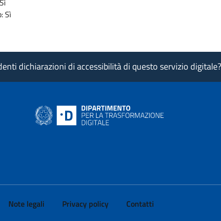
Sì
: Sì
nti dichiarazioni di accessibilità di questo servizio digitale
ink si apre in nuova pagina
- il link si apre in nuova pagina
 di AgID - il link si apre in nuova pagina
 LinkedIn di AgID - il link si apre in nuova pagina
 profilo Medium di AgID - il link si apre in nuova pagina
vai al profilo Instagram di AgID - il link si apre in nuova pagina
Note legali
Privacy policy
Contatti