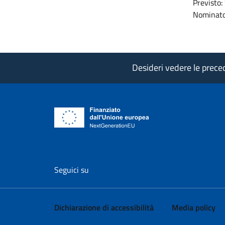
Previsto: 
Nominato
Desideri vedere le precede
vai al profilo Facebook di AgID - il l
vai al profilo Twitter di AgID 
vai al profilo YouTube
vai al profilo
vai al
Seguici su
Dichiarazione di accessibilità
Media policy