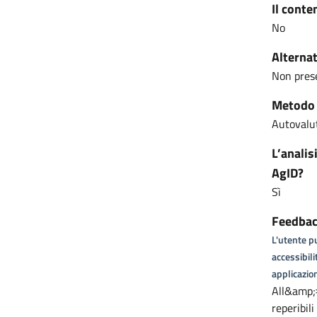
Il conte
No
Alternat
Non pres
Metodo u
Autovalut
L’analis
AgID?
Sì
Feedback
L'utente pu
accessibili
applicazion
All&amp;#
reperibil