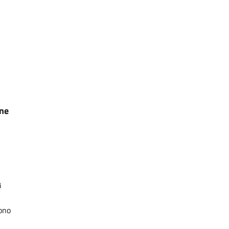
one
i
ono