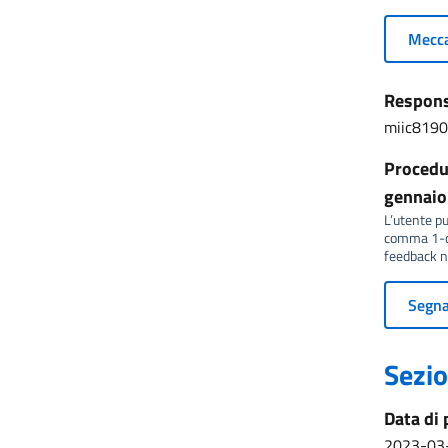
Mecca
Responsa
miic8190
Procedur
gennaio 
L’utente può
comma 1-qu
feedback no
Segnal
Sezio
Data di 
2023-03