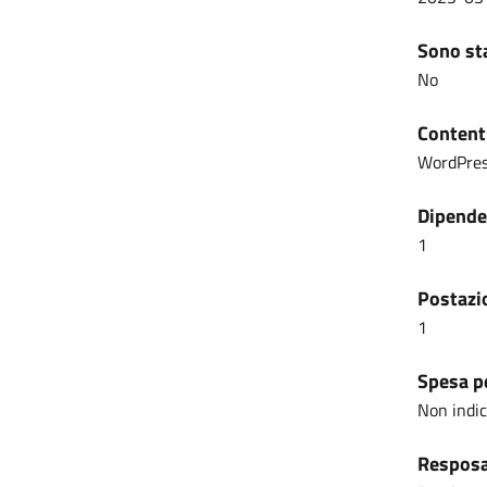
Sono sta
No
Content
WordPre
Dipenden
1
Postazio
1
Spesa pe
Non indi
Resposab