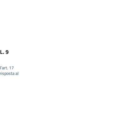
L. 9
l’art. 17
isposta al