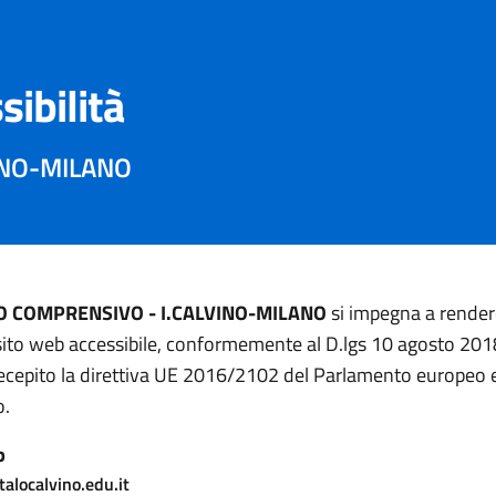
sibilità
INO-MILANO
TO COMPRENSIVO - I.CALVINO-MILANO
si impegna a rendere
sito web accessibile, conformemente al D.lgs 10 agosto 201
ecepito la direttiva UE 2016/2102 del Parlamento europeo e
o.
b
alocalvino.edu.it