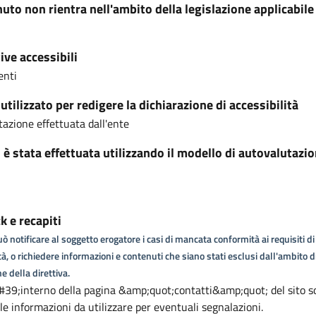
nuto non rientra nell'ambito della legislazione applicabile
ive accessibili
enti
tilizzato per redigere la dichiarazione di accessibilità
azione effettuata dall'ente
i è stata effettuata utilizzando il modello di autovalutazi
 e recapiti
ò notificare al soggetto erogatore i casi di mancata conformità ai requisiti di
tà, o richiedere informazioni e contenuti che siano stati esclusi dall'ambito d
e della direttiva.
39;interno della pagina &amp;quot;contatti&amp;quot; del sito s
i le informazioni da utilizzare per eventuali segnalazioni.