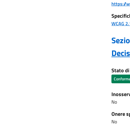
https://w
Specific
WCAG 2.
Sezio
Deci
Stato d
Conform
Inosser
No
Onere s
No