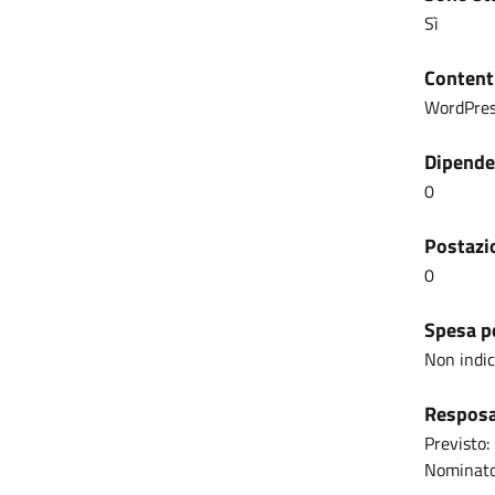
Sì
Content
WordPre
Dipenden
0
Postazio
0
Spesa pe
Non indi
Resposab
Previsto:
Nominato