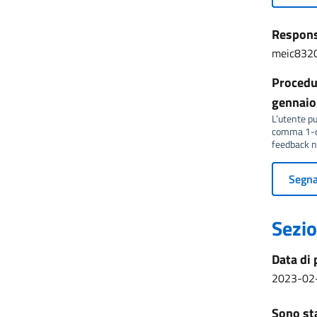
Responsa
meic8320
Procedur
gennaio 
L’utente può
comma 1-qu
feedback no
Segnal
Sezio
Data di 
2023-02
Sono sta