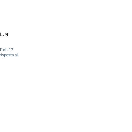
L. 9
l’art. 17
isposta al