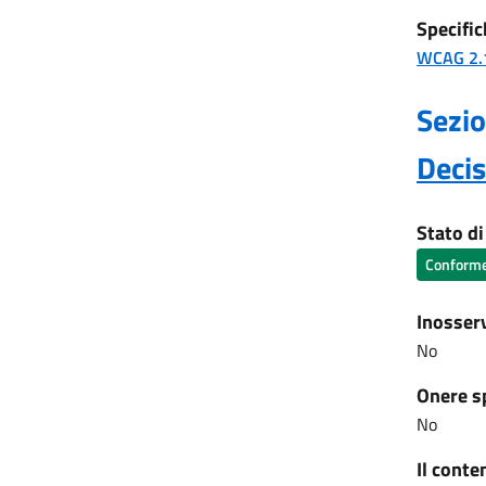
Specific
WCAG 2.
Sezio
Deci
Stato d
Conform
Inosser
No
Onere s
No
Il conte