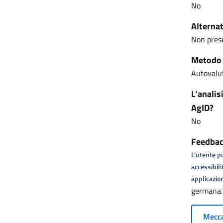
No
Alternat
Non pres
Metodo u
Autovalut
L’analis
AgID?
No
Feedback
L'utente pu
accessibili
applicazion
germana.
Mecca