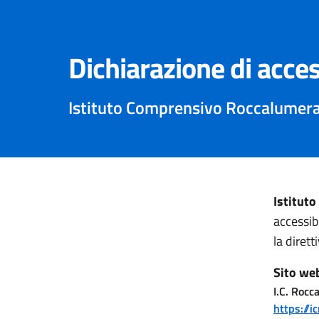
Dichiarazione di acces
Istituto Comprensivo Roccalumer
Istitut
accessib
la diret
Sito we
I.C. Rocc
https://i