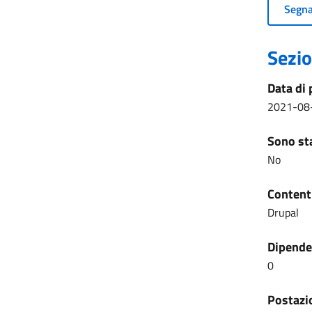
Segnal
Sezio
Data di 
2021-08
Sono sta
No
Content
Drupal
Dipenden
0
Postazio