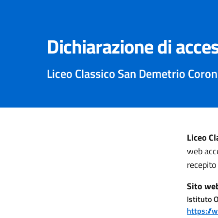
Dichiarazione di acces
Liceo Classico San Demetrio Coro
Liceo C
web acce
recepito
Sito we
Istituto
https://