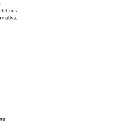
i
effettuerà
ormativa,
one