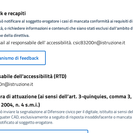
 e recapiti
ò notificare al soggetto erogatore i casi di mancata conformità ai requisiti di
tà, o richiedere informazioni e contenuti che siano stati esclusi dall'ambito d
e della direttiva.
ail al responsabile dell' accessibilità. csic83200n@istruzione.it
nismo di feedback
bile dell'accessibilità (RTD)
0n@istruzione.it
a di attuazione (ai sensi dell’art. 3-quinquies, comma 3, 
2004, n. 4 s.m.i.)
 inviare la segnalazione al Difensore civico per il digitale, istituito ai sensi del
ater CAD, esclusivamente a seguito di risposta insoddisfacente o mancata r
tificato al soggetto erogatore.