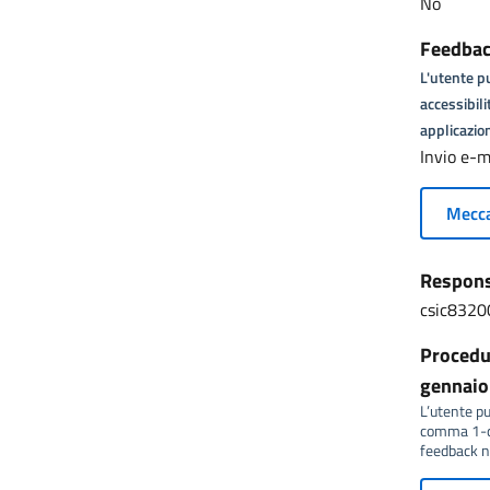
No
Feedback
L'utente pu
accessibili
applicazion
Invio e-m
Mecca
Responsa
csic8320
Procedur
gennaio 
L’utente può
comma 1-qu
feedback no