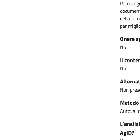
Permangon
documenti
della for
per miglio
Onere s
No
Il conte
No
Alternat
Non pres
Metodo u
Autovalut
L’analis
AgID?