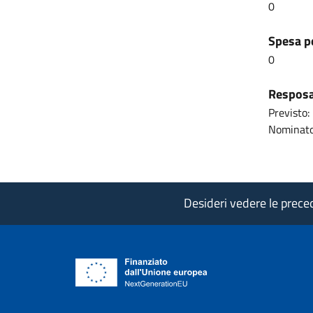
0
Spesa pe
0
Resposab
Previsto:
Nominato
Desideri vedere le precede