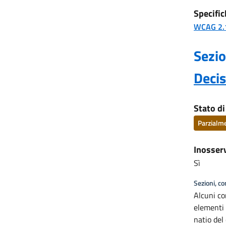
Specific
WCAG 2.
Sezio
Deci
Stato d
Parzialm
Inosser
Sì
Sezioni, c
Alcuni co
elementi 
natio del