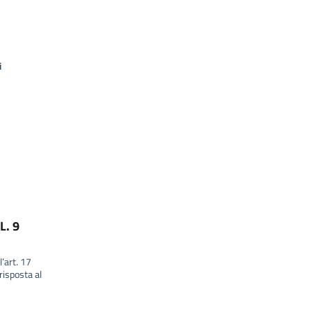
i
L. 9
l’art. 17
isposta al