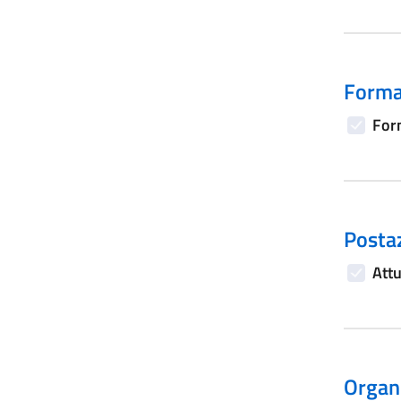
Forma
Form
Postaz
Attu
Organi