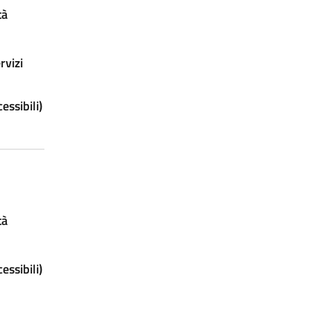
tà
rvizi
ssibili)
tà
ssibili)