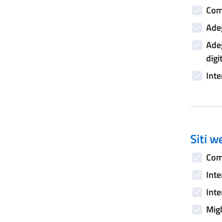
Comp
Adeg
Adeg
digi
Inte
Siti w
Comp
Inte
Inte
Migl