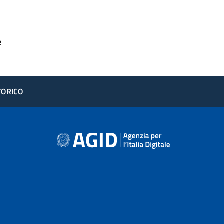
e
STORICO