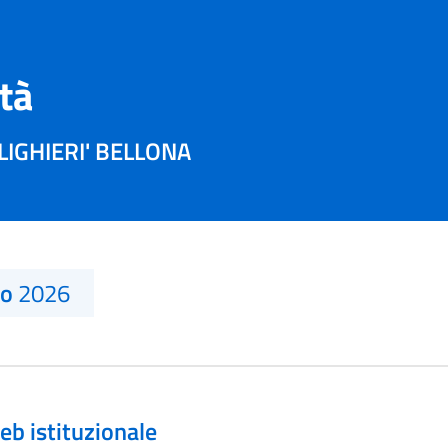
ità
ALIGHIERI' BELLONA
no
2026
eb istituzionale