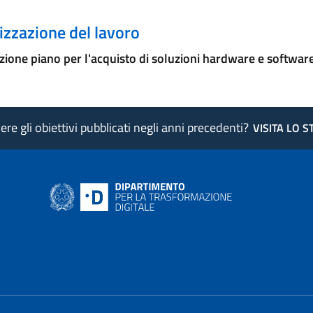
zzazione del lavoro
ione piano per l'acquisto di soluzioni hardware e softwar
re gli obiettivi pubblicati negli anni precedenti?
VISITA LO 
ink si apre in nuova pagina
- il link si apre in nuova pagina
 di AgID - il link si apre in nuova pagina
 LinkedIn di AgID - il link si apre in nuova pagina
 profilo Medium di AgID - il link si apre in nuova pagina
vai al profilo Instagram di AgID - il link si apre in nuova pagina