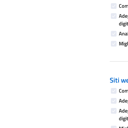
Comp
Adeg
digi
Anal
Migl
Siti w
Comp
Adeg
Adeg
digi