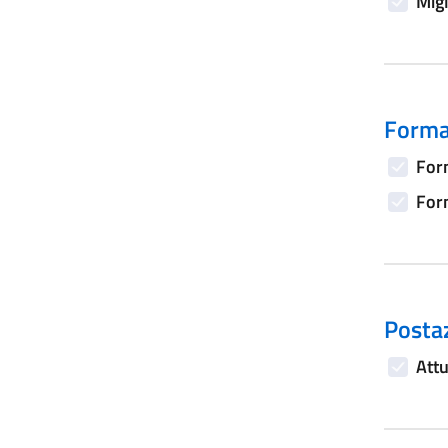
Migl
Forma
Form
Form
Postaz
Attu