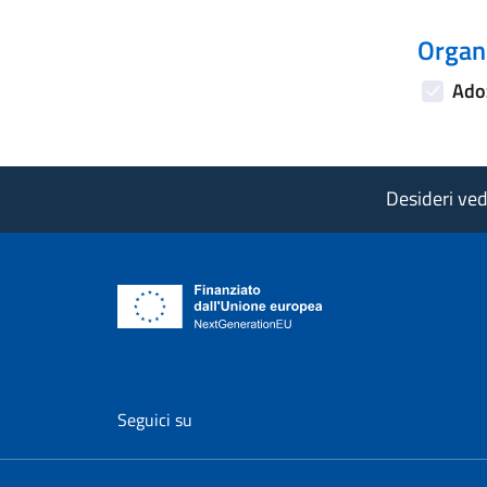
Organi
Adoz
Desideri vede
vai al profilo Facebook di AgID - il l
vai al profilo Twitter di AgID 
vai al profilo YouTube
vai al profilo
vai al
Seguici su