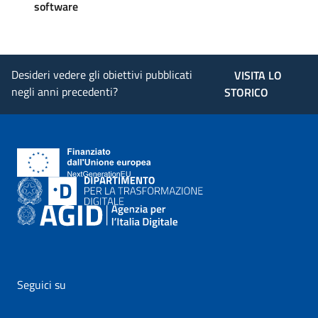
software
Desideri vedere gli obiettivi pubblicati
VISITA LO
negli anni precedenti?
STORICO
Seguici su
vai al profilo Facebook di AgID - il link si apre in nuova pagina
vai al profilo Twitter di AgID - il link si apre in nuova p
vai al profilo YouTube di AgID - il link si apre i
vai al profilo LinkedIn di AgID - il link 
vai al profilo Medium di AgID - i
vai al profilo Instagram 