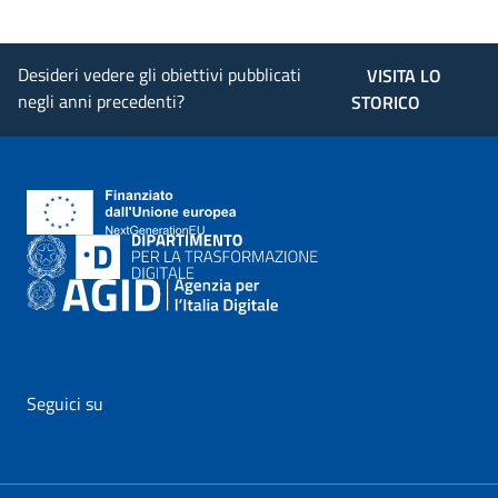
Desideri vedere gli obiettivi pubblicati
VISITA LO
negli anni precedenti?
STORICO
Seguici su
vai al profilo Facebook di AgID - il link si apre in nuova pagina
vai al profilo Twitter di AgID - il link si apre in nuova p
vai al profilo YouTube di AgID - il link si apre i
vai al profilo LinkedIn di AgID - il link 
vai al profilo Medium di AgID - i
vai al profilo Instagram 