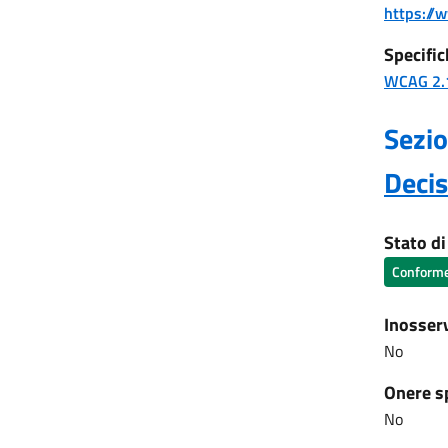
https://w
Specific
WCAG 2.
Sezio
Deci
Stato d
Conform
Inosser
No
Onere s
No