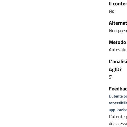
Il conte
No
Alternat
Non pres
Metodo u
Autovalut
L’analis
AgID?
Sì
Feedback
L'utente pu
accessibili
applicazion
L'utente 
di access