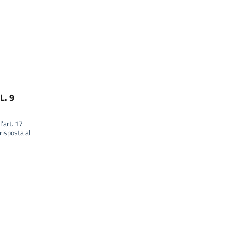
L. 9
l’art. 17
isposta al