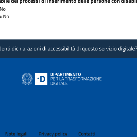
ile dei processi di inserimento delle persone con disabil
 No
: No
nti dichiarazioni di accessibilità di questo servizio digitale
ink si apre in nuova pagina
- il link si apre in nuova pagina
 di AgID - il link si apre in nuova pagina
 LinkedIn di AgID - il link si apre in nuova pagina
 profilo Medium di AgID - il link si apre in nuova pagina
vai al profilo Instagram di AgID - il link si apre in nuova pagina
Note legali
Privacy policy
Contatti