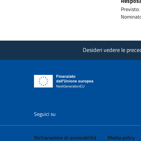
Resposab
Previsto:
Nominato
Desideri vedere le precede
vai al profilo Facebook di AgID - il l
vai al profilo Twitter di AgID 
vai al profilo YouTube
vai al profilo
vai al
Seguici su
Dichiarazione di accessibilità
Media policy