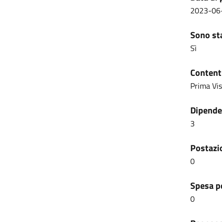
2023-06
Sono sta
Sì
Content
Prima Vi
Dipenden
3
Postazio
0
Spesa pe
0