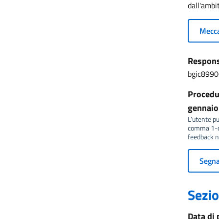
dall'ambit
Mecca
Responsa
bgic8990
Procedur
gennaio 
L’utente può
comma 1-qu
feedback no
Segnal
Sezio
Data di 