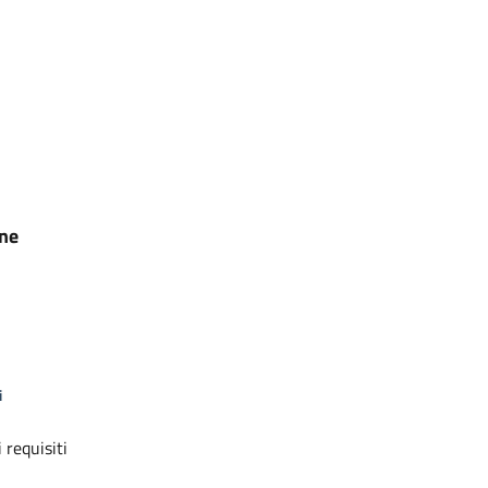
one
i
 requisiti