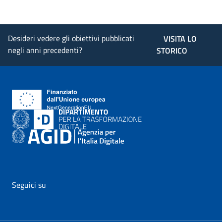
Desideri vedere gli obiettivi pubblicati
VISITA LO
negli anni precedenti?
STORICO
Seguici su
vai al profilo Facebook di AgID - il link si apre in nuova pagina
vai al profilo Twitter di AgID - il link si apre in nuova p
vai al profilo YouTube di AgID - il link si apre i
vai al profilo LinkedIn di AgID - il link 
vai al profilo Medium di AgID - i
vai al profilo Instagram 