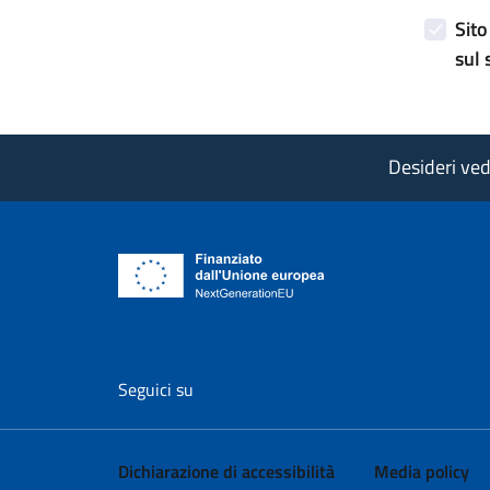
Sito
sul 
Desideri vede
vai al profilo Facebook di AgID - il l
vai al profilo Twitter di AgID 
vai al profilo YouTube
vai al profilo
vai al
Seguici su
Dichiarazione di accessibilità
Media policy