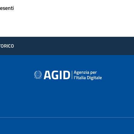
esenti
STORICO