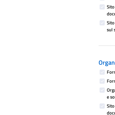
Sito
doc
Sito
sul 
Organi
Form
Form
Orga
e s
Sito
doc