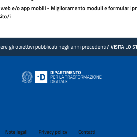
 web e/o app mobili - Miglioramento moduli e formulari pr
sito/i
re gli obiettivi pubblicati negli anni precedenti?
VISITA LO 
ink si apre in nuova pagina
- il link si apre in nuova pagina
 di AgID - il link si apre in nuova pagina
 LinkedIn di AgID - il link si apre in nuova pagina
 profilo Medium di AgID - il link si apre in nuova pagina
vai al profilo Instagram di AgID - il link si apre in nuova pagina
Note legali
Privacy policy
Contatti