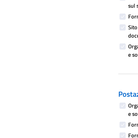
sul 
Form
Sito
doc
Orga
e s
Postaz
Orga
e s
Form
Form