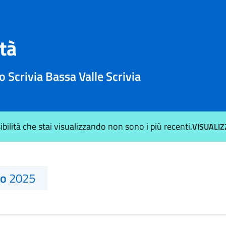
ità
 Scrivia Bassa Valle Scrivia
sibilità che stai visualizzando non sono i più recenti.
VISUALIZ
no
2025