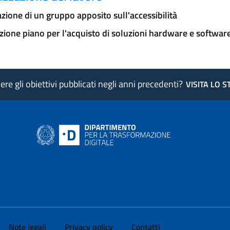
zione di un gruppo apposito sull'accessibilità
ione piano per l'acquisto di soluzioni hardware e softwar
re gli obiettivi pubblicati negli anni precedenti?
VISITA LO 
ink si apre in nuova pagina
- il link si apre in nuova pagina
 di AgID - il link si apre in nuova pagina
 LinkedIn di AgID - il link si apre in nuova pagina
 profilo Medium di AgID - il link si apre in nuova pagina
vai al profilo Instagram di AgID - il link si apre in nuova pagina
Note legali
Privacy policy
Contatti