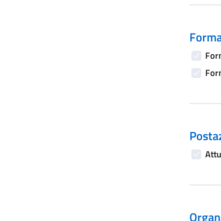
Forma
Form
Form
Postaz
Attu
Organi