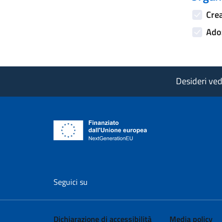
Crea
Adoz
Desideri vede
vai al profilo Facebook di AgID - il l
vai al profilo Twitter di AgID 
vai al profilo YouTube
vai al profilo
vai al
Seguici su
Dichiarazione di accessibilità
Media policy