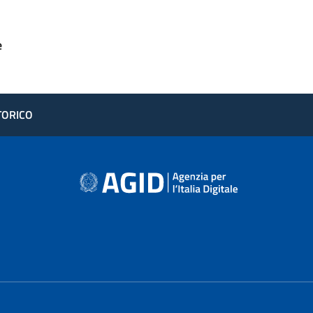
e
STORICO