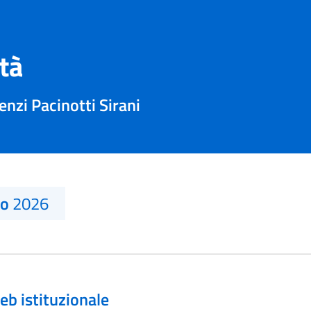
ità
enzi Pacinotti Sirani
no
2026
eb istituzionale