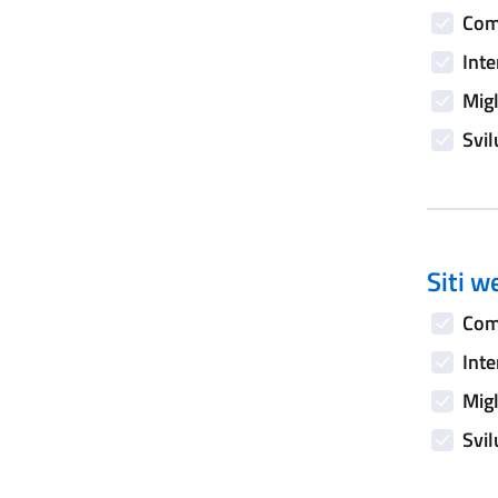
Comp
Inte
Migl
Svil
Siti w
Comp
Inte
Migl
Svil