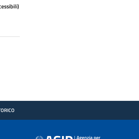
ssibili)
STORICO