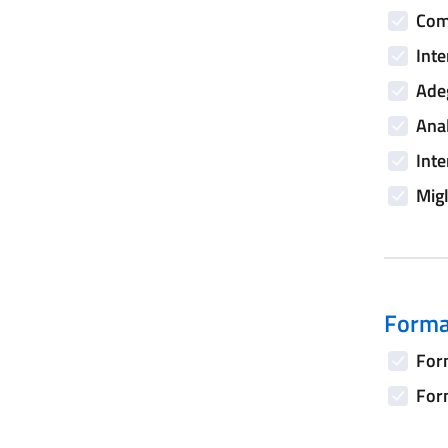
Comp
Inte
Adeg
Anal
Inte
Migl
Forma
Form
Form