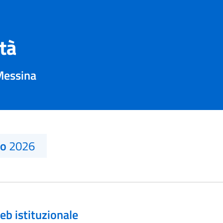
ità
Messina
no
2026
eb istituzionale