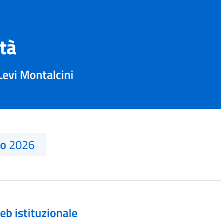
ità
Levi Montalcini
no
2026
eb istituzionale