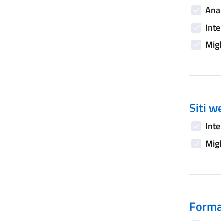
Anal
Inte
Migl
Siti w
Inte
Migl
Forma