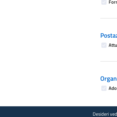
Form
Postaz
Attu
Organi
Adoz
Desideri vede