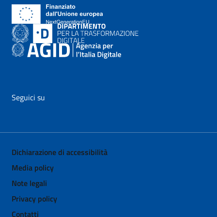
Seguici su
vai al profilo Facebook di AgID - il link si apre in nuova pagina
vai al profilo Twitter di AgID - il link si apre in nuova p
vai al profilo YouTube di AgID - il link si apre i
vai al profilo LinkedIn di AgID - il link 
vai al profilo Medium di AgID - i
vai al profilo Instagram 
Dichiarazione di accessibilità
Media policy
Note legali
Privacy policy
Contatti