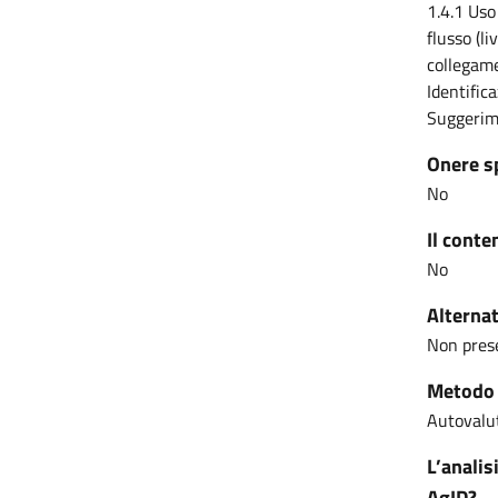
1.4.1 Uso
flusso (li
collegamen
Identifica
Suggerimen
Onere s
No
Il conte
No
Alternat
Non pres
Metodo u
Autovalut
L’analis
AgID?