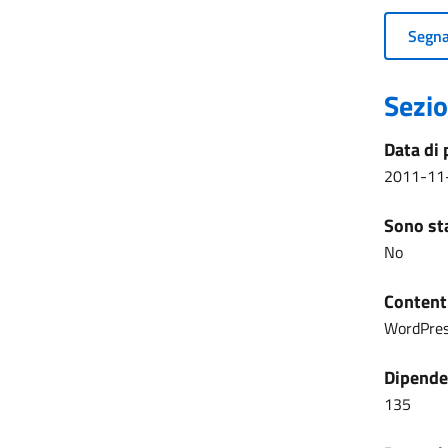
Segnal
Sezio
Data di 
2011-11
Sono sta
No
Content
WordPre
Dipenden
135