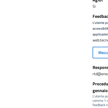
Sì
Feedback
L'utente pu
accessibili
applicazion
web.tecn
Mecca
Responsa
rtd@enea
Procedur
gennaio 
L’utente può
comma 1-qu
feedback no