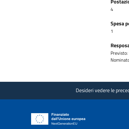
Postazio
4
Spesa pe
1
Resposab
Previsto: 
Nominato
Desideri vedere le precede