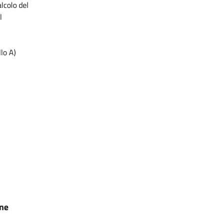
alcolo del
l
llo A)
one