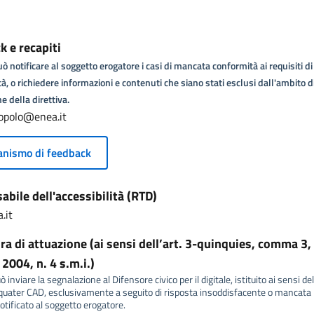
 e recapiti
ò notificare al soggetto erogatore i casi di mancata conformità ai requisiti di
tà, o richiedere informazioni e contenuti che siano stati esclusi dall'ambito d
e della direttiva.
opolo@enea.it
nismo di feedback
bile dell'accessibilità (RTD)
.it
a di attuazione (ai sensi dell’art. 3-quinquies, comma 3, 
2004, n. 4 s.m.i.)
 inviare la segnalazione al Difensore civico per il digitale, istituito ai sensi del
ater CAD, esclusivamente a seguito di risposta insoddisfacente o mancata r
tificato al soggetto erogatore.