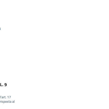
i
L. 9
l’art. 17
isposta al