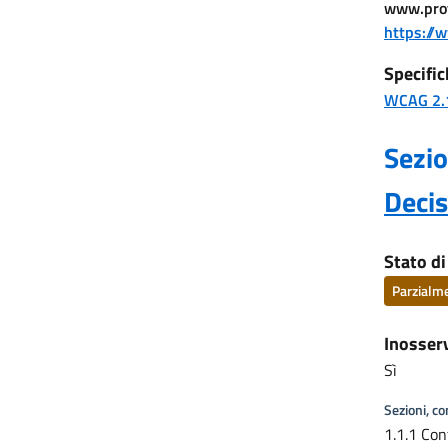
www.prot
https://
Specific
WCAG 2.
Sezio
Deci
Stato d
Parzialm
Inosser
Sì
Sezioni, c
1.1.1 Cont