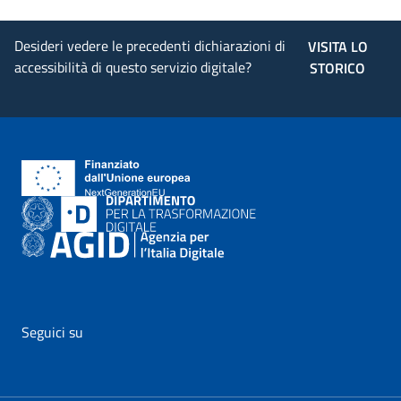
Desideri vedere le precedenti dichiarazioni di
VISITA LO
accessibilità di questo servizio digitale?
STORICO
Seguici su
vai al profilo Facebook di AgID - il link si apre in nuova pagina
vai al profilo Twitter di AgID - il link si apre in nuova p
vai al profilo YouTube di AgID - il link si apre i
vai al profilo LinkedIn di AgID - il link 
vai al profilo Medium di AgID - i
vai al profilo Instagram 