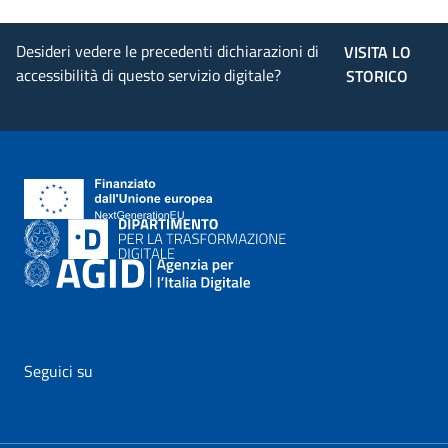
Desideri vedere le precedenti dichiarazioni di
VISITA LO
accessibilità di questo servizio digitale?
STORICO
Seguici su
vai al profilo Facebook di AgID - il link si apre in nuova pagina
vai al profilo Twitter di AgID - il link si apre in nuova p
vai al profilo YouTube di AgID - il link si apre i
vai al profilo LinkedIn di AgID - il link 
vai al profilo Medium di AgID - i
vai al profilo Instagram 