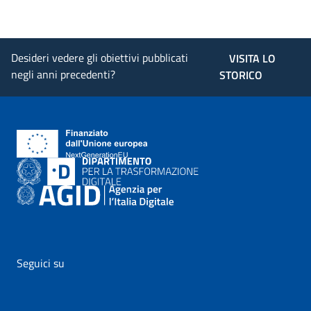
Desideri vedere gli obiettivi pubblicati
VISITA LO
negli anni precedenti?
STORICO
Seguici su
vai al profilo Facebook di AgID - il link si apre in nuova pagina
vai al profilo Twitter di AgID - il link si apre in nuova p
vai al profilo YouTube di AgID - il link si apre i
vai al profilo LinkedIn di AgID - il link 
vai al profilo Medium di AgID - i
vai al profilo Instagram 