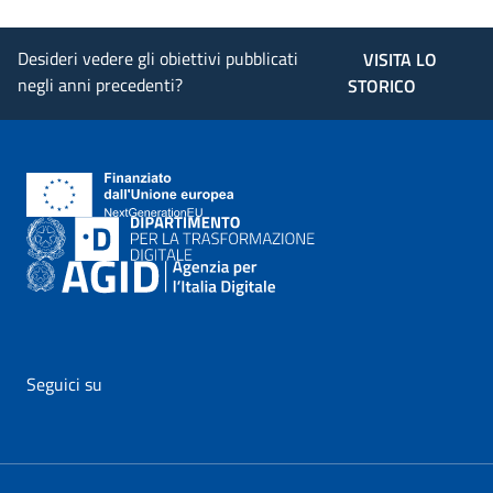
Desideri vedere gli obiettivi pubblicati
VISITA LO
negli anni precedenti?
STORICO
Seguici su
vai al profilo Facebook di AgID - il link si apre in nuova pagina
vai al profilo Twitter di AgID - il link si apre in nuova p
vai al profilo YouTube di AgID - il link si apre i
vai al profilo LinkedIn di AgID - il link 
vai al profilo Medium di AgID - i
vai al profilo Instagram 