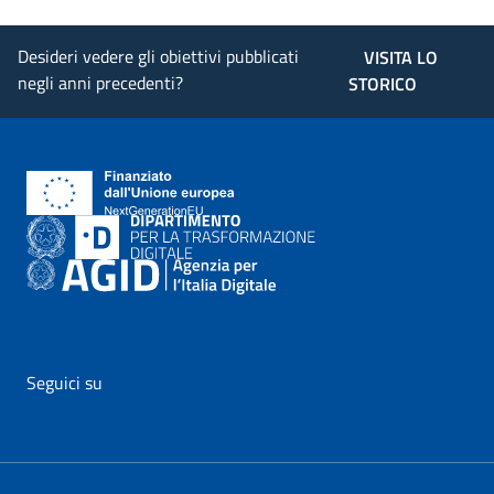
Desideri vedere gli obiettivi pubblicati
VISITA LO
negli anni precedenti?
STORICO
Seguici su
vai al profilo Facebook di AgID - il link si apre in nuova pagina
vai al profilo Twitter di AgID - il link si apre in nuova p
vai al profilo YouTube di AgID - il link si apre i
vai al profilo LinkedIn di AgID - il link 
vai al profilo Medium di AgID - i
vai al profilo Instagram 