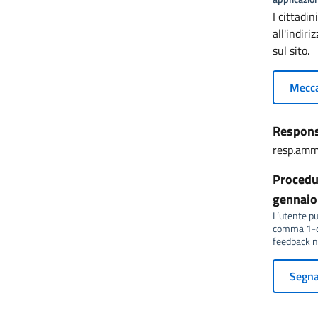
I cittadi
all'indir
sul sito.
Mecca
Responsa
resp.amm
Procedur
gennaio 
L’utente può
comma 1-qu
feedback no
Segnal