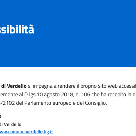
sibilità
di Verdello
si impegna a rendere il proprio sito web accessib
mente al D.lgs 10 agosto 2018, n. 106 che ha recepito la di
/2102 del Parlamento europeo e del Consiglio.
b
i Verdello
www.comune.verdello.bg.it