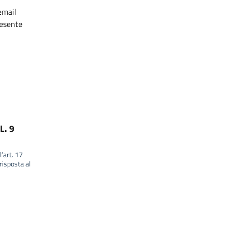
email
resente
L. 9
l’art. 17
isposta al