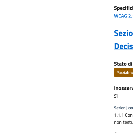
Specific
WCAG 2.
Sezio
Deci
Stato d
Parzialm
Inosser
Sì
Sezioni, c
1.1.1 Con
non testu