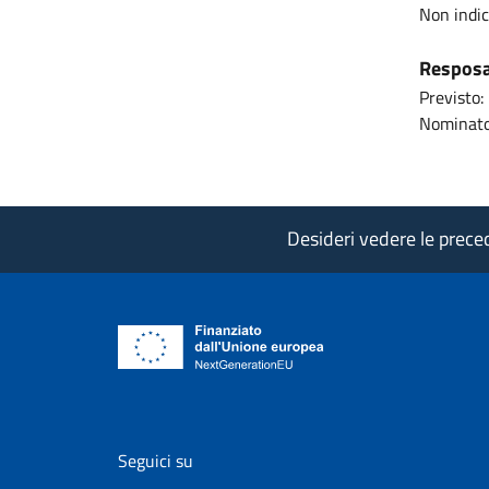
Non indi
Resposab
Previsto:
Nominato
Desideri vedere le precede
vai al profilo Facebook di AgID - il l
vai al profilo Twitter di AgID 
vai al profilo YouTube
vai al profilo
vai al
Seguici su