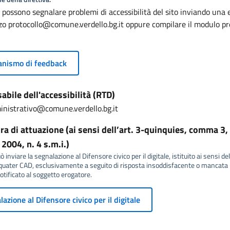
ni possono segnalare problemi di accessibilità del sito inviando una 
izzo protocollo@comune.verdello.bg.it oppure compilare il modulo p
nismo di feedback
bile dell'accessibilità (RTD)
inistrativo@comune.verdello.bg.it
a di attuazione (ai sensi dell’art. 3-quinquies, comma 3, 
2004, n. 4 s.m.i.)
 inviare la segnalazione al Difensore civico per il digitale, istituito ai sensi del
ater CAD, esclusivamente a seguito di risposta insoddisfacente o mancata r
tificato al soggetto erogatore.
azione al Difensore civico per il digitale