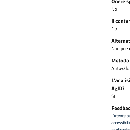
Onere s
No
Il conte
No
Alternat
Non pres
Metodo u
Autovalut
L’analis
AgID?
Sì
Feedback
L'utente pu
accessibili
applicazion