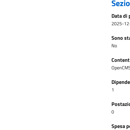
Sezio
Data di 
2025-12
Sono sta
No
Content
OpenCM
Dipenden
1
Postazio
0
Spesa pe