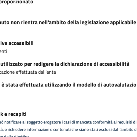
proporzionato
nuto non rientra nell'ambito della legislazione applicabile
ive accessibili
enti
tilizzato per redigere la dichiarazione di accessibilità
azione effettuata dall'ente
i è stata effettuata utilizzando il modello di autovalutazi
 e recapiti
ò notificare al soggetto erogatore i casi di mancata conformità ai requisiti di
tà, o richiedere informazioni e contenuti che siano stati esclusi dall'ambito d
e della direttiva.