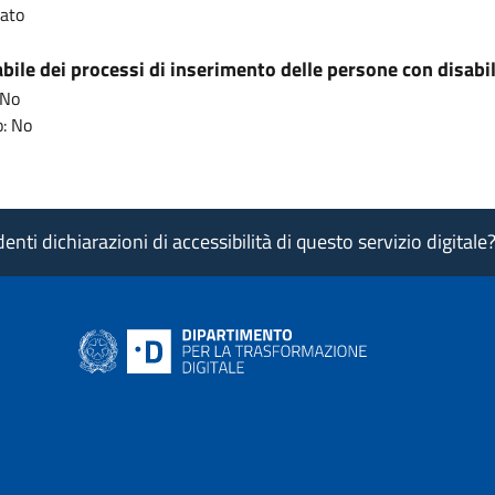
cato
ile dei processi di inserimento delle persone con disabil
 No
: No
nti dichiarazioni di accessibilità di questo servizio digitale
ink si apre in nuova pagina
- il link si apre in nuova pagina
 di AgID - il link si apre in nuova pagina
 LinkedIn di AgID - il link si apre in nuova pagina
 profilo Medium di AgID - il link si apre in nuova pagina
vai al profilo Instagram di AgID - il link si apre in nuova pagina