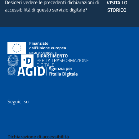
Desideri vedere le precedenti dichiarazioni di
VISITA LO
accessibilità di questo servizio digitale?
STORICO
Seguici su
vai al profilo Facebook di AgID - il link si apre in nuova pagina
vai al profilo Twitter di AgID - il link si apre in nuova p
vai al profilo YouTube di AgID - il link si apre i
vai al profilo LinkedIn di AgID - il link 
vai al profilo Medium di AgID - i
vai al profilo Instagram 
Dichiarazione di accessibilità