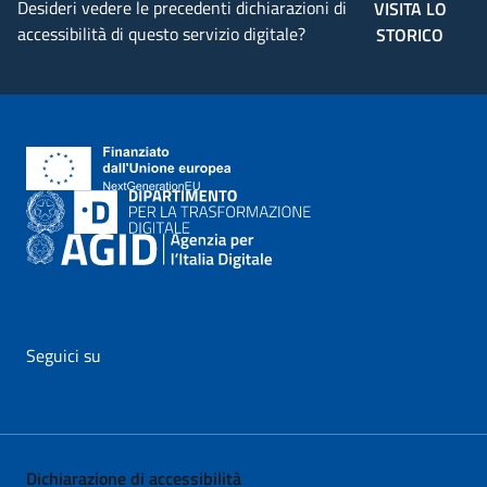
Desideri vedere le precedenti dichiarazioni di
VISITA LO
accessibilità di questo servizio digitale?
STORICO
Seguici su
vai al profilo Facebook di AgID - il link si apre in nuova pagina
vai al profilo Twitter di AgID - il link si apre in nuova p
vai al profilo YouTube di AgID - il link si apre i
vai al profilo LinkedIn di AgID - il link 
vai al profilo Medium di AgID - i
vai al profilo Instagram 
Dichiarazione di accessibilità