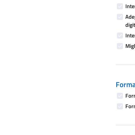
Inte
Adeg
digi
Inte
Migl
Forma
Form
Form