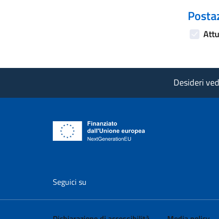
Postaz
Attu
Desideri vede
vai al profilo Facebook di AgID - il l
vai al profilo Twitter di AgID 
vai al profilo YouTube
vai al profilo
vai al
Seguici su
Dichiarazione di accessibilità
Media policy