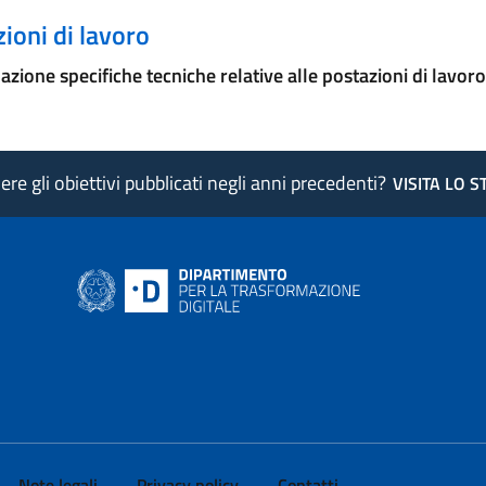
ioni di lavoro
azione specifiche tecniche relative alle postazioni di lavoro
re gli obiettivi pubblicati negli anni precedenti?
VISITA LO 
ink si apre in nuova pagina
- il link si apre in nuova pagina
 di AgID - il link si apre in nuova pagina
 LinkedIn di AgID - il link si apre in nuova pagina
 profilo Medium di AgID - il link si apre in nuova pagina
vai al profilo Instagram di AgID - il link si apre in nuova pagina
Note legali
Privacy policy
Contatti