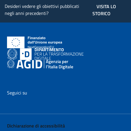
Desideri vedere gli obiettivi pubblicati
VISITA LO
negli anni precedenti?
STORICO
Seguici su
vai al profilo Facebook di AgID - il link si apre in nuova pagina
vai al profilo Twitter di AgID - il link si apre in nuova p
vai al profilo YouTube di AgID - il link si apre i
vai al profilo LinkedIn di AgID - il link 
vai al profilo Medium di AgID - i
vai al profilo Instagram 
Dichiarazione di accessibilità