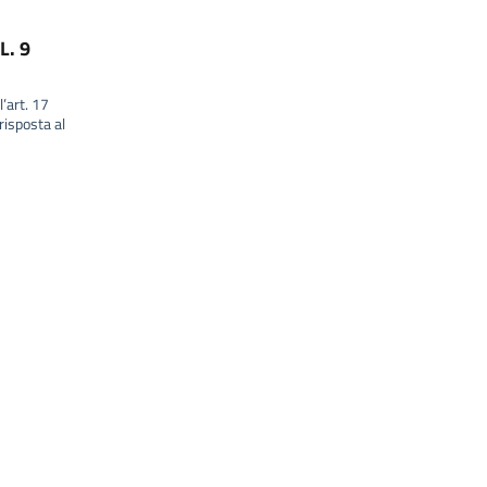
L. 9
l’art. 17
isposta al