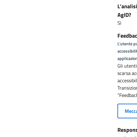
L’analis
AgID?
Sì
Feedback
L'utente pu
accessibili
applicazion
Gli utent
scarsa ac
accessibi
Transizio
“Feedback
Mecca
Responsa