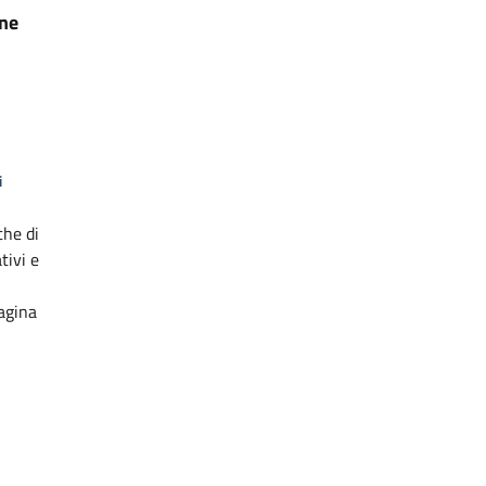
one
i
che di
tivi e
agina