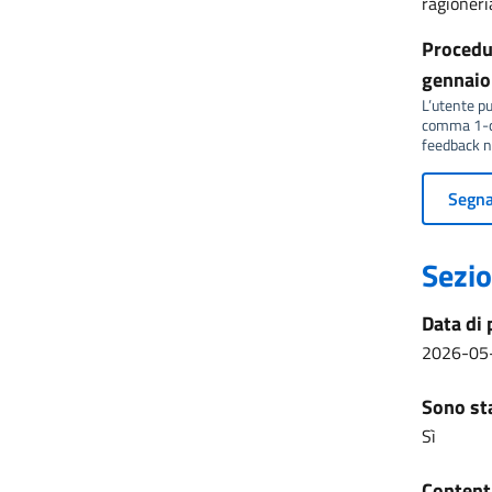
ragioner
Procedur
gennaio 
L’utente può
comma 1-qu
feedback no
Segnal
Sezio
Data di 
2026-05
Sono sta
Sì
Content