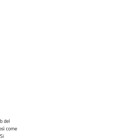
b del
osì come
Si