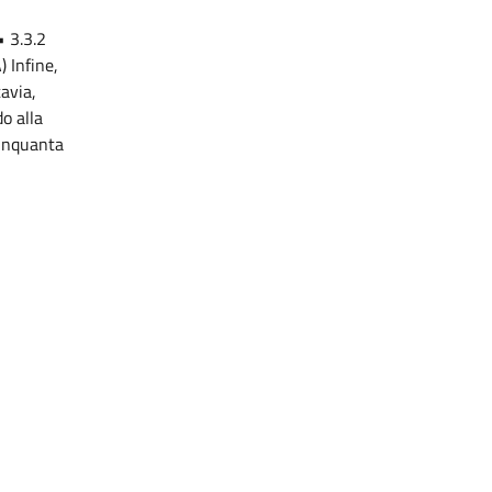
• 3.3.2
) Infine,
tavia,
o alla
cinquanta