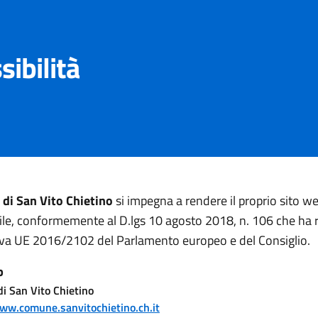
sibilità
di San Vito Chietino
si impegna a rendere il proprio sito w
ile, conformemente al D.lgs 10 agosto 2018, n. 106 che ha 
tiva UE 2016/2102 del Parlamento europeo e del Consiglio.
b
i San Vito Chietino
www.comune.sanvitochietino.ch.it