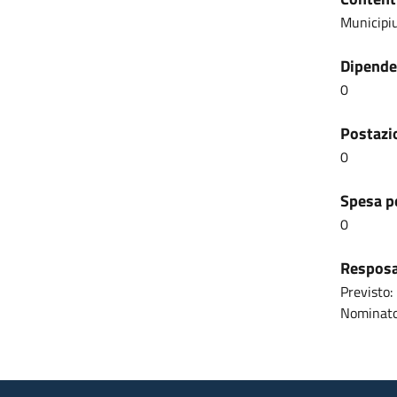
Municipi
Dipenden
0
Postazio
0
Spesa pe
0
Resposab
Previsto:
Nominato