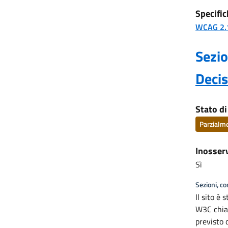
Specific
WCAG 2.
Sezio
Deci
Stato d
Parzialm
Inosser
Sì
Sezioni, c
Il sito è 
W3C chia
previsto 