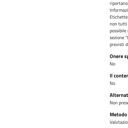
riportano
Informazi
Etichette 
non tutti
possibile
sezione “
previsti 
Onere s
No
Il conte
No
Alternat
Non pres
Metodo u
Valutazio