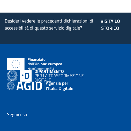
Desideri vedere le precedenti dichiarazioni di
VISITA LO
accessibilità di questo servizio digitale?
STORICO
Seguici su
vai al profilo Facebook di AgID - il link si apre in nuova pagina
vai al profilo Twitter di AgID - il link si apre in nuova p
vai al profilo YouTube di AgID - il link si apre i
vai al profilo LinkedIn di AgID - il link 
vai al profilo Medium di AgID - i
vai al profilo Instagram 