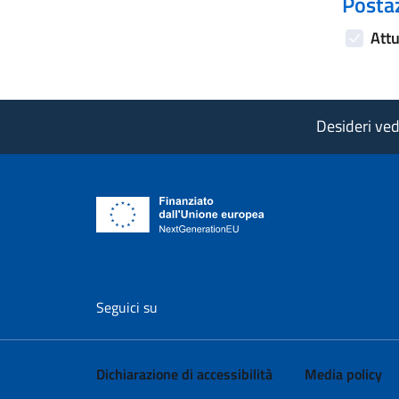
Postaz
Attu
Desideri vede
vai al profilo Facebook di AgID - il l
vai al profilo Twitter di AgID 
vai al profilo YouTube
vai al profilo
vai al
Seguici su
Dichiarazione di accessibilità
Media policy