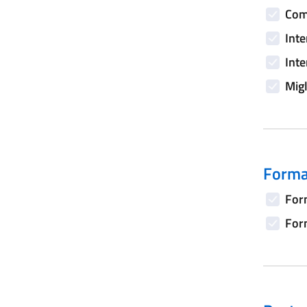
Comp
Inte
Inte
Migl
Forma
Form
Form