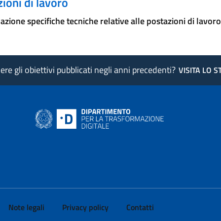
ioni di lavoro
azione specifiche tecniche relative alle postazioni di lavoro
re gli obiettivi pubblicati negli anni precedenti?
VISITA LO 
ink si apre in nuova pagina
- il link si apre in nuova pagina
 di AgID - il link si apre in nuova pagina
 LinkedIn di AgID - il link si apre in nuova pagina
 profilo Medium di AgID - il link si apre in nuova pagina
vai al profilo Instagram di AgID - il link si apre in nuova pagina
Note legali
Privacy policy
Contatti